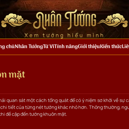
Nhân Tướng
Xem tướng hiểu mình
ng chủ
Nhân Tướng
Tử Vi
Tính năng
Giới thiệu
Kiến thức
Liê
ôn mặt
hải quan sát một cách tổng quát để có ý niệm sơ khởi về sự 
o chi tiết của từng nét tướng khác nhỏ hơn. Thông thường, ng
khi đề cập đến tướng khuôn mặt.