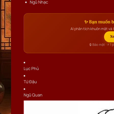
Ngũ Nhạc
✨ Bạn muốn bi
AI phân tích khuôn mặt và l
Xe
🔒 Bảo mật · ⚡ 1 
Lục Phủ
Tứ Đậu
Ngũ Quan