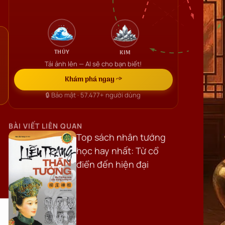
THỦY
KIM
Tải ảnh lên — AI sẽ cho bạn biết!
Khám phá ngay →
🔒 Bảo mật ·
57.477+
người dùng
BÀI VIẾT LIÊN QUAN
Top sách nhân tướng
học hay nhất: Từ cổ
điển đến hiện đại