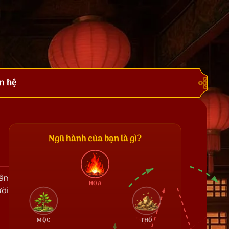
n hệ
Ngũ hành của bạn là gì?
cân
HỎA
ười
MỘC
THỔ