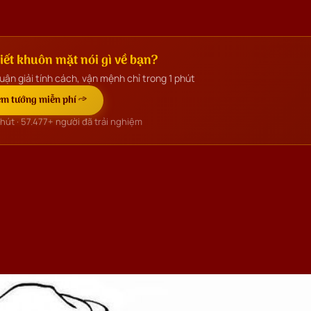
ết khuôn mặt nói gì về bạn?
uận giải tính cách, vận mệnh chỉ trong 1 phút
m tướng miễn phí →
phút ·
57.477+
người đã trải nghiệm