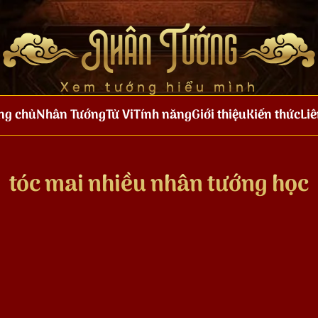
Nhân Tướng
Xem tướng hiểu mình
ng chủ
Nhân Tướng
Tử Vi
Tính năng
Giới thiệu
Kiến thức
Liê
tóc mai nhiều nhân tướng học