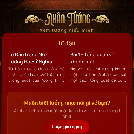
Nhân Tướng
Xem tướng hiểu mình
tứ đậu
Tứ Đậu trong Nhân
Bài 1 - Tổng quan về
Tướng Học: Ý Nghĩa –
khuôn mặt
Điều Kiện – Cách Nhận
Tứ Đậu thực chất lại là 4 bộ
Nguyên tắc coi tướng khuôn
phận chủ đạo quyết định sự
mặt trước tiên là phải quan sát
Diện Một Khuôn Diện
thông suốt của “dòng khí –
một cách tổng quát để có ý
Sáng Lạn
dòng mệnh” trên khuôn diện:
niệm sơ khởi về sự cân xứng
mắt – tai – mũi – miệng.
chung về hình thể rồi sau đó
mới đi sâu vào chi tiết của từng
Muốn biết tướng mạo nói gì về bạn?
nét tướng khác nhỏ hơn.
AI phân tích khuôn mặt hoặc lá số tử vi — kết quả trong 1
phút
Luận giải ngay