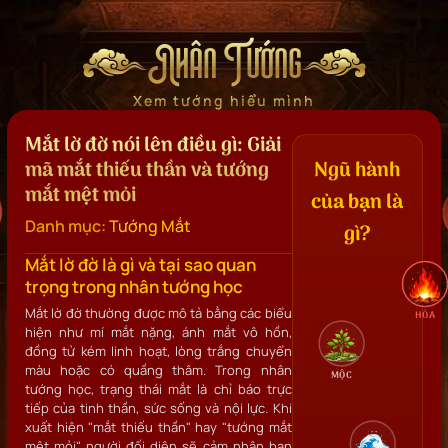
Nhân Tướng
Xem tướng hiểu mình
Mắt lờ đờ nói lên điều gì: Giải
mã mắt thiếu thần và tướng
Ngũ hành
mắt mệt mỏi
của bạn là
Danh mục:
Tướng Mắt
gì?
Mắt lờ đờ là gì và tại sao quan
trọng trong nhân tướng học
Mắt lờ đờ thường được mô tả bằng các biểu
HỎA
hiện như mí mắt nặng, ánh mắt vô hồn,
đồng tử kém linh hoạt, lòng trắng chuyển
màu hoặc có quầng thâm. Trong nhân
MỘC
tướng học, trạng thái mắt là chỉ báo trực
tiếp của tinh thần, sức sống và nội lực. Khi
xuất hiện "mắt thiếu thần" hay "tướng mắt
mệt mỏi", người đối diện sẽ cảm nhận bạn