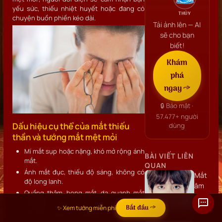
yếu sức, thiếu nhiệt huyết hoặc đang có
THỦY
chuyện buồn phiền kéo dài.
Tải ảnh lên — AI
sẽ cho bạn
biết!
Khám
phá
ngay →
🔒 Bảo mật ·
57.477+
người
Dấu hiệu cụ thể của mắt thiếu
dùng
thần và tướng mắt mệt mỏi
Mí mắt sụp hoặc nặng, khó mở rộng ánh
BÀI VIẾT LIÊN
mắt.
QUAN
Ánh mắt đục, thiếu độ sáng, không có
Mắt
độ long lanh.
âm
Quầng thâm, bọng mắt, da quanh mắt
dương
xỉn màu.
là
Bắt đầu →
✨ Xem tướng miễn phí
Độ linh hoạt của đồng tử giảm, mắt
gì?